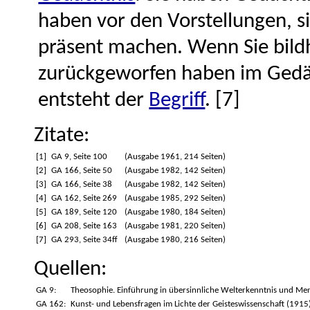
haben vor den Vorstellungen, s
präsent machen. Wenn Sie bildh
zurückgeworfen haben im Gedäc
entsteht der
Begriff
. [7]
Zitate:
[1]
GA 9, Seite 100
(Ausgabe 1961, 214 Seiten)
[2]
GA 166, Seite 50
(Ausgabe 1982, 142 Seiten)
[3]
GA 166, Seite 38
(Ausgabe 1982, 142 Seiten)
[4]
GA 162, Seite 269
(Ausgabe 1985, 292 Seiten)
[5]
GA 189, Seite 120
(Ausgabe 1980, 184 Seiten)
[6]
GA 208, Seite 163
(Ausgabe 1981, 220 Seiten)
[7]
GA 293, Seite 34ff
(Ausgabe 1980, 216 Seiten)
Quellen:
GA 9:
Theosophie. Einführung in übersinnliche Welterkenntnis und M
GA 162:
Kunst- und Lebensfragen im Lichte der Geisteswissenschaft (1915