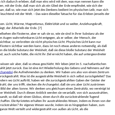
in Ich dadurch erleben, daß man eins wird mit dem, was man nennen kann die
, mit der Erde, daß man sich als ein Glied der Erde empfindet, wie sich der
n, daß so, wie man sich jetzt des Denkens bedient im physischen Leib, man sich
euchtend mit der Welt. – Das wäre dieselbe Tatsache für das Erleben jenseits der
rken. Licht, Wärme, Magnetismus, Elektrizität und so weiter, Anziehungskraft,
gt, der Ätherleib der Erde. [7]
en die Fixsterne, aber er sah sie so, wie sie sind in ihrer Substanz als der
ischen Augen wahrnehmbares Licht entgegen, als er selber, der Mensch, der
ichtbar, so verbreiten sie nicht physisches Licht. Physisches Licht kann nur
n Fixstern sichtbar werden kann, dazu ist noch etwas anderes notwendig, als daß
gen die bloße Substanz der Weisheit, daß sie diese bloße Substanz der Weisheit
nd, auch solche hätte, die nicht ihr Ziel erreicht haben, die auf untergeordneter
issen wir aber, daß so etwas geschieht. Wir leben jetzt im 5. nachatlantischen
trahlt jetzt zurück. Das ist eine Art Wiederholung des Gebens und Nehmens auf der
changeloi
die Aufnehmenden zu denken. Wir haben uns also von einem Zentrum
kgestrahlt. Was ist die ausgestrahlte Weisheit in sich selbst zurückgeleitet? Das
sondern wo Licht auftritt, haben wir die zurückgestrahlten Gaben der Geister der
hl, der uns trifft, stecken die Archangeloi; daß sie uns aber Licht zuströmen
ld der alten Sonne. Wir denken uns gleichsam einen Zentralsitz, wo vereinigt ist
der Weisheit. Durch diesen Anblick werden sie veranlaßt, von sich auszustrahlen,
esandt, so daß wir einen Globus, einen durch die zurückstrahlende Tugend
haffen. Die Kyriotetes erhalten ihr ausstrahlendes Wesen, indem es ihnen von der
zurückstrahlen? Ihr eigenes Wesen wurde, indem sie es hingegeben haben, zum
anze Welt verteilt und widergestrahlt von außen als Licht, als die