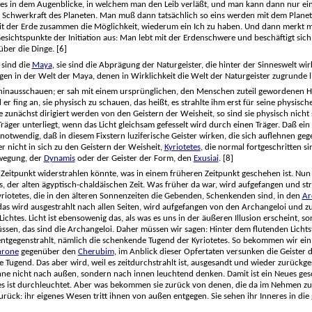
rt es in dem Augenblicke, in welchem man den Leib verläßt, und man kann dann nur e
 Schwerkraft des Planeten. Man muß dann tatsächlich so eins werden mit dem Planeten
it der Erde zusammen die Möglichkeit, wiederum ein Ich zu haben. Und dann merkt ma
chtspunkte der Initiation aus: Man lebt mit der Erdenschwere und beschäftigt sich l
ber die Dinge. [6]
 sind die
Maya
, sie sind die Abprägung der Naturgeister, die hinter der Sinneswelt wi
in der Welt der Maya, denen in Wirklichkeit die Welt der Naturgeister zugrunde lie
nausschauen; er sah mit einem ursprünglichen, den Menschen zuteil gewordenen Hellseh
Und er fing an, sie physisch zu schauen, das heißt, es strahlte ihm erst für seine phys
 zunächst dirigiert werden von den Geistern der Weisheit, so sind sie physisch nicht s
räger unterliegt, wenn das Licht gleichsam gefesselt wird durch einen Träger. Daß ei
 notwendig, daß in diesem Fixstern luziferische Geister wirken, die sich auflehnen ge
r nicht in sich zu den Geistern der Weisheit,
Kyriotetes
, die normal fortgeschritten si
ewegung, der
Dynamis
oder der Geister der Form, den
Exusiai
. [8]
Zeitpunkt widerstrahlen könnte, was in einem früheren Zeitpunkt geschehen ist. Nun w
es, der alten ägyptisch-chaldäischen Zeit. Was früher da war, wird aufgefangen und s
yriotetes, die in den älteren Sonnenzeiten die Gebenden, Schenkenden sind, in den
Ar
 wird ausgestrahlt nach allen Seiten, wird aufgefangen von den Archangeloi und zurüc
Lichtes. Licht ist ebensowenig das, als was es uns in der äußeren Illusion erscheint, 
sen, das sind die Archangeloi. Daher müssen wir sagen: Hinter dem flutenden Lichtstra
tgegenstrahlt, nämlich die schenkende Tugend der Kyriotetes. So bekommen wir ein Bi
hrone
gegenüber den
Cherubim
, im Anblick dieser Opfertaten versunken die Geister 
e Tugend. Das aber wird, weil es zeitdurchstrahlt ist, ausgesandt und wieder zurückg
nne nicht nach außen, sondern nach innen leuchtend denken. Damit ist ein Neues gesc
lles ist durchleuchtet. Aber was bekommen sie zurück von denen, die da im Nehmen 
rück: ihr eigenes Wesen tritt ihnen von außen entgegen. Sie sehen ihr Inneres in die g