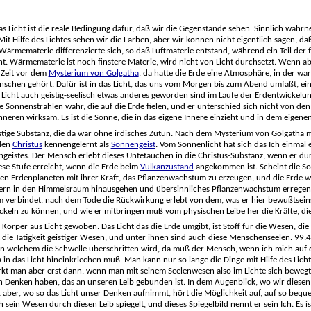
 Das Licht ist die reale Bedingung dafür, daß wir die Gegenstände sehen. Sinnlich wahr
 Hilfe des Lichtes sehen wir die Farben, aber wir können nicht eigentlich sagen, daß 
liche Wärmematerie differenzierte sich, so daß Luftmaterie entstand, während ein Teil 
cht. Wärmematerie ist noch finstere Materie, wird nicht von Licht durchsetzt. Wenn ab
e Zeit vor dem
Mysterium von Golgatha
, da hatte die Erde eine Atmosphäre, in der war
nschen gehört. Dafür ist in das Licht, das uns vom Morgen bis zum Abend umfaßt, eing
icht auch geistig-seelisch etwas anderes geworden sind im Laufe der Erdentwickelung.
die Sonnenstrahlen wahr, die auf die Erde fielen, und er unterschied sich nicht von
nneren wirksam. Es ist die Sonne, die in das eigene Innere einzieht und in dem eigene
istige Substanz, die da war ohne irdisches Zutun. Nach dem Mysterium von Golgath
 den
Christus
kennengelernt als
Sonnengeist
. Vom Sonnenlicht hat sich das Ich einmal
geistes. Der Mensch erlebt dieses Untetauchen in die Christus-Substanz, wenn er du
ese Stufe erreicht, wenn die Erde beim
Vulkanzustand
angekommen ist. Scheint die So
 Erdenplaneten mit ihrer Kraft, das Pflanzenwachstum zu erzeugen, und die Erde w
ern in den Himmelsraum hinausgehen und übersinnliches Pflanzenwachstum erregen. Das
 ihm verbindet, nach dem Tode die Rückwirkung erlebt von dem, was er hier bewußtsein
eln zu können, und wie er mitbringen muß vom physischen Leibe her die Kräfte, die
 Körper aus Licht gewoben. Das Licht das die Erde umgibt, ist Stoff für die Wesen, die
t die Tätigkeit geistiger Wesen, und unter ihnen sind auch diese Menschenseelen. 99
in welchem die Schwelle überschritten wird, da muß der Mensch, wenn ich mich auf 
ja in das Licht hineinkriechen muß. Man kann nur so lange die Dinge mit Hilfe des Lich
rkt man aber erst dann, wenn man mit seinem Seelenwesen also im Lichte sich bewegt,
r ein Denken haben, das an unseren Leib gebunden ist. In dem Augenblick, wo wir die
ck aber, wo so das Licht unser Denken aufnimmt, hört die Möglichkeit auf, auf so be
sich sein Wesen durch diesen Leib spiegelt, und dieses Spiegelbild nennt er sein Ich. E