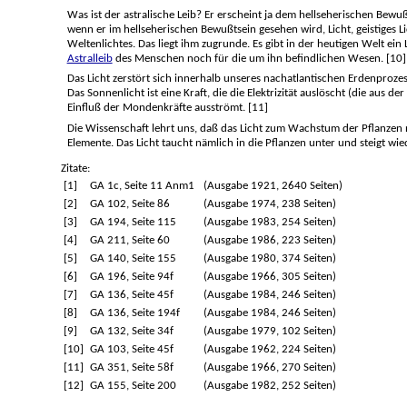
Was ist der astralische Leib? Er erscheint ja dem hellseherischen Bewu
wenn er im hellseherischen Bewußtsein gesehen wird, Licht, geistiges Li
Weltenlichtes. Das liegt ihm zugrunde. Es gibt in der heutigen Welt e
Astralleib
des Menschen noch für die um ihn befindlichen Wesen. [10]
Das Licht zerstört sich innerhalb unseres nachatlantischen Erdenprozesses
Das Sonnenlicht ist eine Kraft, die die Elektrizität auslöscht (die aus de
Einfluß der Mondenkräfte ausströmt. [11]
Die Wissenschaft lehrt uns, daß das Licht zum Wachstum der Pflanzen not
Elemente. Das Licht taucht nämlich in die Pflanzen unter und steigt wie
Zitate:
[1]
GA 1c, Seite 11 Anm1
(Ausgabe 1921, 2640 Seiten)
[2]
GA 102, Seite 86
(Ausgabe 1974, 238 Seiten)
[3]
GA 194, Seite 115
(Ausgabe 1983, 254 Seiten)
[4]
GA 211, Seite 60
(Ausgabe 1986, 223 Seiten)
[5]
GA 140, Seite 155
(Ausgabe 1980, 374 Seiten)
[6]
GA 196, Seite 94f
(Ausgabe 1966, 305 Seiten)
[7]
GA 136, Seite 45f
(Ausgabe 1984, 246 Seiten)
[8]
GA 136, Seite 194f
(Ausgabe 1984, 246 Seiten)
[9]
GA 132, Seite 34f
(Ausgabe 1979, 102 Seiten)
[10]
GA 103, Seite 45f
(Ausgabe 1962, 224 Seiten)
[11]
GA 351, Seite 58f
(Ausgabe 1966, 270 Seiten)
[12]
GA 155, Seite 200
(Ausgabe 1982, 252 Seiten)