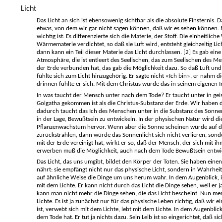
Licht
Das Licht an sich ist ebensowenig sichtbar als die absolute Finsternis.
etwas, von dem wir gar nicht sagen können, daß wir es sehen können. Mit
wichtig ist: Es differenzierte sich die Materie, der Stoff. Die einheit
Wärmematerie verdichtet, so daß sie Luft wird, entsteht gleichzeitig Li
dann kann ein Teil dieser Materie das Licht durchlassen. [2] Es gab ein
Atmosphäre, die ist entleert des Seelischen, das zum Seelischen des Me
der Erde verbunden hat, das gab die Möglichkeit dazu. So daß Luft und L
fühlte sich zum Licht hinzugehörig. Er sagte nicht «Ich bin», er nahm 
drinnen fühlte er sich. Mit dem Christus wurde das in seinem eigenen I
In was taucht der Mensch unter nach dem Tode? Er taucht unter in ge
Golgatha gekommen ist als die Christus-Substanz der Erde. Wir haben
dadurch taucht das Ich des Menschen unter in die Substanz des Sonnen
in der Lage, Bewußtsein zu entwickeln. In der physischen Natur wird di
Pflanzenwachstum hervor. Wenn aber die Sonne scheinen würde auf den
zurückstrahlen, dann würde das Sonnenlicht sich nicht verlieren, sond
mit der Erde vereinigt hat, wirkt er so, daß der Mensch, der sich mit
erwerben muß die Möglichkeit, auch nach dem Tode Bewußtsein entwick
Das Licht, das uns umgibt, bildet den Körper der Toten. Sie haben einen
nährt: sie empfängt nicht nur das physische Licht, sondern in Wahrhei
auf ähnliche Weise die Dinge um uns herum wahr. In dem Augenblick, 
mit dem Lichte. Er kann nicht durch das Licht die Dinge sehen, weil er 
kann man nicht mehr die Dinge sehen, die das Licht bescheint. Nun me
Lichte. Es ist ja zunächst nur für das physische Leben richtig, daß wi
ist, verwebt sich mit dem Lichte, lebt mit dem Lichte. In dem Augenbli
dem Tode hat. Er tut ja nichts dazu. Sein Leib ist so eingerichtet, daß 