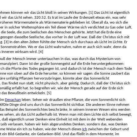
nehmen können wir das Licht bloß in seinen Wirkungen. [1] Das Licht ist eigentlich
wir das Licht sehen. 320.52. Es trat im Laufe der Erdenzeit etwas ein, was sehr
der früheren Wärmematerie als Wärmematerie geblieben ist. Überall da, wo sich die
er in solcher Weltensphäre ein Teil dieser Wärme sich verdichtet zu Gas oder Luft,
 die Seele, die zum Seelischen des Menschen gehörte. Jetzt hat die Erde eine
ezogen dasselbe Seelische, das vorher in der Luft war. Daß der Christus sich mit
 [3] In den alten Zeiten fühlte der Mensch sich durchaus als Licht im Lichte. Er
 den Sonnenstrahlen. Wo er das Licht wahrnahm, nahm er auch sich wahr, denn da
n Inneren wirksam wird. [4]
a muß der Mensch immer untertauchen in das, was durch das Mysterium von
 emanzipiert. Dann ist der große Sonnengeist auf die Erde heruntergekommen:
rch die Pforte des Todes gegangen ist, und dadurch ist der Mensch nach dem Tode
nne von oben auf die Erde herunter, so können wir sagen: die Sonne zaubert das
äre unfähig Pflanzen hervorzubringen, könnte aber das Sonnenlicht
 findet nun statt, nicht physisch, aber geistig. Dadurch, daß der Christus sich
smäßig erfaßt hat. So begreifen wir, wie der Mensch gerade auf der Erde sich
 das Bewußtsein entwickeln. [5]
 im
Devachan
leben. Sehen wir draußen eine Pflanze, die vom Sonnenlicht sich
.46fDie Dinge sind uns durch das Sonnenlicht sichtbar. Die anderen Sinne nehmen
das Beispiel des Sonnenlichtes beschränke, in seinem inneren Wesen eins werden
tes sehen, als das Licht außerhalb ist. Wenn man mit dem Lichte sich selbst bewegt,
 daß eigentlich unser Denken eine Einheit ist mit dem in der Welt webenden
sen Leib verlassen, haben wir kein abgerundetes Denken, sondern das, was Denken
queme Weise ein Ich zu haben, wie der Mensch dieses
Ich
zwischen der Geburt und
s ist ein Bild-Gedanke, ein Gedanken-Bild. Und das fließt in dem Momente, im