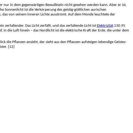
, der nur in dem gegenwärtigen Bewußtsein nicht gesehen werden kann. Aber er ist,
che Sonnenlicht ist die Verkörperung des geistig-göttlichen aurischen
 es, das von seinem inneren Lichte ausströmt. Auf dem Monde leuchtete der
n zerfallender. Das Licht zerfällt, und das zerfallende Licht ist
Elektrizität
.130.95
, in die Luft hinein – das Nordlicht ist die elektrische Kraft der Erde, die unter dem
ick die Pflanzen ansieht, der sieht aus den Pflanzen aufsteigen lebendige Geistes-
ster. [12]