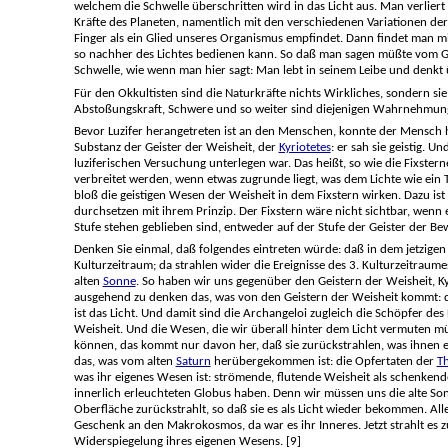
welchem die Schwelle überschritten wird in das Licht aus. Man verlie
Kräfte des Planeten, namentlich mit den verschiedenen Variationen der
Finger als ein Glied unseres Organismus empfindet. Dann findet man m
so nachher des Lichtes bedienen kann. So daß man sagen müßte vom Gesi
Schwelle, wie wenn man hier sagt: Man lebt in seinem Leibe und denkt ü
Für den Okkultisten sind die Naturkräfte nichts Wirkliches, sondern sie
Abstoßungskraft, Schwere und so weiter sind diejenigen Wahrnehmungen 
Bevor Luzifer herangetreten ist an den Menschen, konnte der Mensch hi
Substanz der Geister der Weisheit, der
Kyriotetes
: er sah sie geistig. 
luziferischen Versuchung unterlegen war. Das heißt, so wie die Fixsterne
verbreitet werden, wenn etwas zugrunde liegt, was dem Lichte wie ein T
bloß die geistigen Wesen der Weisheit in dem Fixstern wirken. Dazu ist
durchsetzen mit ihrem Prinzip. Der Fixstern wäre nicht sichtbar, wenn e
Stufe stehen geblieben sind, entweder auf der Stufe der Geister der B
Denken Sie einmal, daß folgendes eintreten würde: daß in dem jetzigen 
Kulturzeitraum; da strahlen wider die Ereignisse des 3. Kulturzeitraum
alten
Sonne
. So haben wir uns gegenüber den Geistern der Weisheit, K
ausgehend zu denken das, was von den Geistern der Weisheit kommt: das
ist das Licht. Und damit sind die Archangeloi zugleich die Schöpfer des 
Weisheit. Und die Wesen, die wir überall hinter dem Licht vermuten müs
können, das kommt nur davon her, daß sie zurückstrahlen, was ihnen en
das, was vom alten
Saturn
herübergekommen ist: die Opfertaten der
T
was ihr eigenes Wesen ist: strömende, flutende Weisheit als schenkend
innerlich erleuchteten Globus haben. Denn wir müssen uns die alte So
Oberfläche zurückstrahlt, so daß sie es als Licht wieder bekommen. A
Geschenk an den Makrokosmos, da war es ihr Inneres. Jetzt strahlt es zu
Widerspiegelung ihres eigenen Wesens. [9]