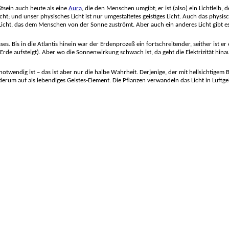
ßtsein auch heute als eine
Aura
, die den Menschen umgibt; er ist (also) ein Lichtleib
cht; und unser physisches Licht ist nur umgestaltetes geistiges Licht. Auch das physis
in Licht, das dem Menschen von der Sonne zuströmt. Aber auch ein anderes Licht gibt
. Bis in die Atlantis hinein war der Erdenprozeß ein fortschreitender, seither ist er ei
r Erde aufsteigt). Aber wo die Sonnenwirkung schwach ist, da geht die Elektrizität hinauf
wendig ist – das ist aber nur die halbe Wahrheit. Derjenige, der mit hellsichtigem Bl
derum auf als lebendiges Geistes-Element. Die Pflanzen verwandeln das Licht in Luftgei