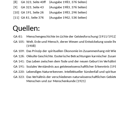
[8]
GA 323, Seite 40ff
(Ausgabe 1983, 376 Seiten)
[9]
GA 323, Seite 43
(Ausgabe 1983, 376 Seiten)
[10]
GA 191, Seite 26
(Ausgabe 1983, 296 Seiten)
[11]
GA 61, Seite 376
(Ausgabe 1962, 536 Seiten)
Quellen:
GA 61:
Menschengeschichte im Lichte der Geistesforschung (1911/1912
GA 105:
Welt, Erde und Mensch, deren Wesen und Entwickelung sowie ih
(1908)
GA 109:
Das Prinzip der spirituellen Ökonomie im Zusammenhang mit Wie
GA 126:
Okkulte Geschichte. Esoterische Betrachtungen karmischer Zusa
GA 141:
Das Leben zwischen dem Tode und der neuen Geburt im Verhältn
GA 191:
Soziales Verständnis aus geisteswissenschaftlicher Erkenntnis (19
GA 220:
Lebendiges Naturerkennen. Intellektueller Sündenfall und spirit
GA 323:
Das Verhältnis der verschiedenen naturwissenschaftlichen Gebiet
Menschen und zur Menschenkunde (1921)