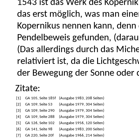
1543 ist das Werk des Koperni
das erst möglich, was man eine
Kopernikus nennen kann, denn 
Pendelbeweis gefunden, (daraus
(Das allerdings durch das Mic
relativiert ist, da die Lichtges
der Bewegung der Sonne oder d
Zitate:
[1]
GA 105, Seite 185f
(Ausgabe 1983, 208 Seiten)
[2]
GA 109, Seite 53
(Ausgabe 1979, 304 Seiten)
[3]
GA 109, Seite 290
(Ausgabe 1979, 304 Seiten)
[4]
GA 109, Seite 288
(Ausgabe 1979, 304 Seiten)
[5]
GA 126, Seite 102
(Ausgabe 1956, 120 Seiten)
[6]
GA 141, Seite 98
(Ausgabe 1983, 200 Seiten)
[7]
GA 220, Seite 20f
(Ausgabe 1966, 214 Seiten)