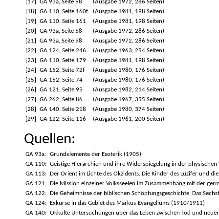
[17]
GA 93a, Seite 98
(Ausgabe 1972, 286 Seiten)
[18]
GA 110, Seite 160f
(Ausgabe 1981, 198 Seiten)
[19]
GA 110, Seite 161
(Ausgabe 1981, 198 Seiten)
[20]
GA 93a, Seite 58
(Ausgabe 1972, 286 Seiten)
[21]
GA 93a, Seite 98
(Ausgabe 1972, 286 Seiten)
[22]
GA 124, Seite 246
(Ausgabe 1963, 254 Seiten)
[23]
GA 110, Seite 179
(Ausgabe 1981, 198 Seiten)
[24]
GA 152, Seite 72f
(Ausgabe 1980, 176 Seiten)
[25]
GA 152, Seite 74
(Ausgabe 1980, 176 Seiten)
[26]
GA 121, Seite 95
(Ausgabe 1982, 214 Seiten)
[27]
GA 262, Seite 86
(Ausgabe 1967, 355 Seiten)
[28]
GA 140, Seite 218
(Ausgabe 1980, 374 Seiten)
[29]
GA 122, Seite 116
(Ausgabe 1961, 200 Seiten)
Quellen:
GA 93a:
Grundelemente der Esoterik (1905)
GA 110:
Geistige Hierarchien und ihre Widerspiegelung in der physischen 
GA 113:
Der Orient im Lichte des Okzidents. Die Kinder des Luzifer und die
GA 121:
Die Mission einzelner Volksseelen im Zusammenhang mit der ger
GA 122:
Die Geheimnisse der biblischen Schöpfungsgeschichte. Das Sech
GA 124:
Exkurse in das Gebiet des Markus-Evangeliums (1910/1911)
GA 140:
Okkulte Untersuchungen über das Leben zwischen Tod und neuer