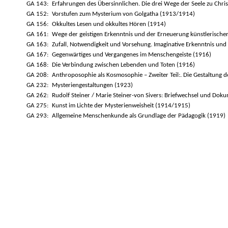
GA 143:
Erfahrungen des Übersinnlichen. Die drei Wege der Seele zu Chris
GA 152:
Vorstufen zum Mysterium von Golgatha (1913/1914)
GA 156:
Okkultes Lesen und okkultes Hören (1914)
GA 161:
Wege der geistigen Erkenntnis und der Erneuerung künstlerisch
GA 163:
Zufall, Notwendigkeit und Vorsehung. Imaginative Erkenntnis un
GA 167:
Gegenwärtiges und Vergangenes im Menschengeiste (1916)
GA 168:
Die Verbindung zwischen Lebenden und Toten (1916)
GA 208:
Anthroposophie als Kosmosophie – Zweiter Teil:. Die Gestaltung
GA 232:
Mysteriengestaltungen (1923)
GA 262:
Rudolf Steiner / Marie Steiner-von Sivers: Briefwechsel und D
GA 275:
Kunst im Lichte der Mysterienweisheit (1914/1915)
GA 293:
Allgemeine Menschenkunde als Grundlage der Pädagogik (1919)